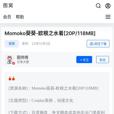
图窝
会员
帮助
Momoko葵葵-欧根之水着[20P/118MB]
套图
发布：
23年10月2日
前往下载
图师傅
关注
私信
分享大使
[资源名称]：Momoko葵葵-欧根之水着[20P/118MB]
[主题类型]：Cosplay装扮，动漫文化
[下载方式]：百度网盘，夸克网盘或其他非冷门类盈利