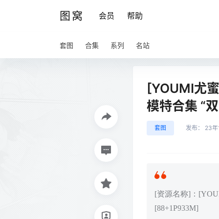
图窝
会员
帮助
套图
合集
系列
名站
[YOUMI尤蜜荟
模特合集 “双生
套图
发布：
23年
[资源名称]：[YOUM
[88+1P933M]