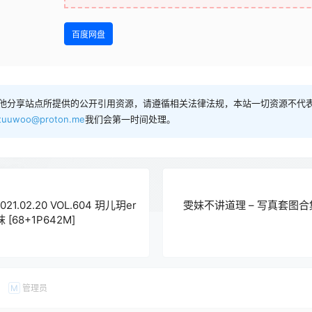
百度网盘
他分享站点所提供的公开引用资源，请遵循相关法律法规，本站一切资源不代表
tuuwoo@proton.me
我们会第一时间处理。
21.02.20 VOL.604 玥儿玥er
雯妹不讲道理 – 写真套图
[68+1P642M]
管理员
M