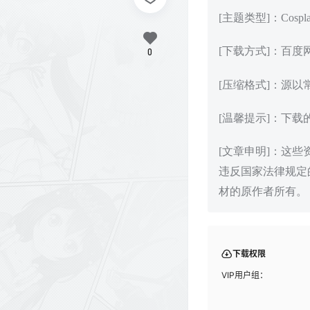
[主题类型]：Cos
[下载方式]：百
0
[压缩格式]：源以
[温馨提示]：下
[文章申明]：这
违反国家法律规定
材的原作者所有。
下载权限
VIP用户组：