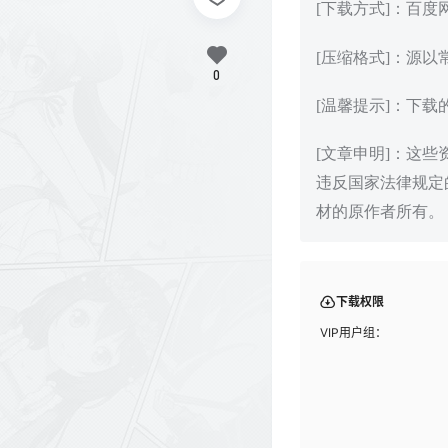
[下载方式]：百
[压缩格式]：源以
0
[温馨提示]：下
[文章申明]：这
违反国家法律规定
材的原作者所有。
下载权限
VIP用户组：