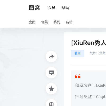
图窝
会员
帮助
套图
合集
系列
名站
[XiuRen秀人
套图
发布：
23年
[资源名称]：[XiuRen
[主题类型]：Cos