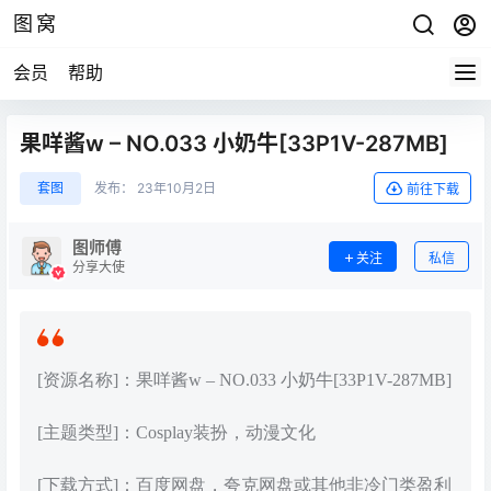
图窝
会员
帮助
果咩酱w – NO.033 小奶牛[33P1V-287MB]
套图
发布：
23年10月2日
前往下载
图师傅
关注
私信
分享大使
[资源名称]：果咩酱w – NO.033 小奶牛[33P1V-287MB]
[主题类型]：Cosplay装扮，动漫文化
[下载方式]：百度网盘，夸克网盘或其他非冷门类盈利