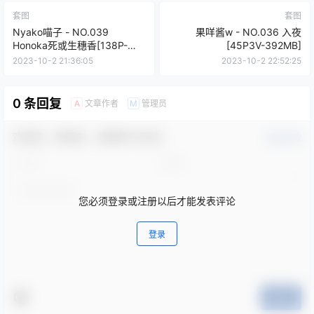
套图
套图
Nyako喵子 - NO.039
果咩酱w - NO.036 入夜
Honoka死或生穗香[138P-
[45P3V-392MB]
837MB]
2023-10-2 21:36:05
2023-10-2 22:52:25
0 条回复
文章作者
管理员
A
M
欢迎您，新朋友，感谢参与互动！
确认修改
您必须登录或注册以后才能发表评论
登录
提交