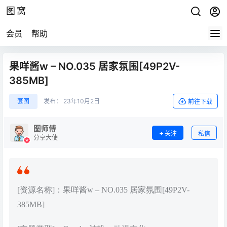
图窝
会员
帮助
果咩酱w – NO.035 居家氛围[49P2V-
385MB]
套图
发布：
23年10月2日
前往下载
图师傅
关注
私信
分享大使
[资源名称]：果咩酱w – NO.035 居家氛围[49P2V-
385MB]