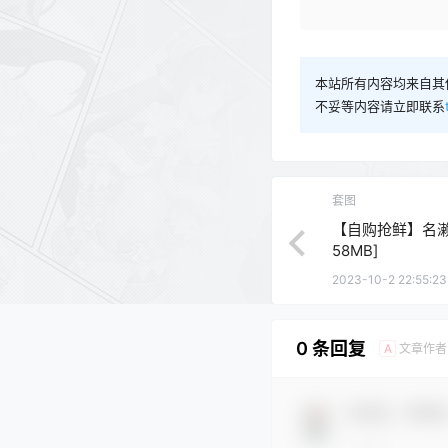
本站所有内容均来自其
不妥等内容请立即联系
套图
【自购抢鲜】名濑弥
58MB]
2023-10-2 22:55:23
0 条回复
文章作者
A
欢迎您，新朋