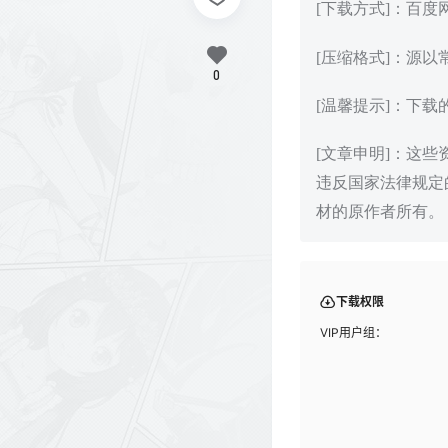
[下载方式]：百
[压缩格式]：源以
0
[温馨提示]：下
[文章申明]：这
违反国家法律规定
材的原作者所有。
下载权限
VIP用户组：