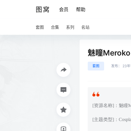
图窝
会员
帮助
套图
合集
系列
名站
魅瞳Meroko
套图
发布：
23年
[资源名称]：魅瞳Mero
[主题类型]：Cos