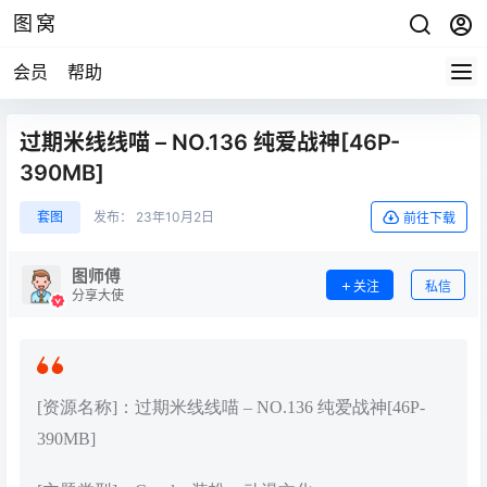
图窝
会员
帮助
过期米线线喵 – NO.136 纯爱战神[46P-
390MB]
套图
发布：
23年10月2日
前往下载
图师傅
关注
私信
分享大使
[资源名称]：过期米线线喵 – NO.136 纯爱战神[46P-
390MB]