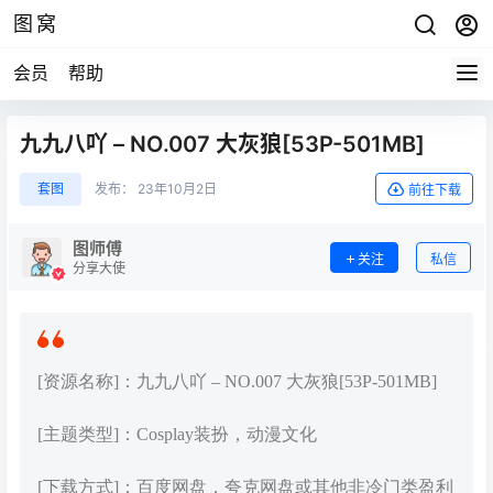
图窝
会员
帮助
九九八吖 – NO.007 大灰狼[53P-501MB]
套图
发布：
23年10月2日
前往下载
图师傅
关注
私信
分享大使
[资源名称]：九九八吖 – NO.007 大灰狼[53P-501MB]
[主题类型]：Cosplay装扮，动漫文化
[下载方式]：百度网盘，夸克网盘或其他非冷门类盈利