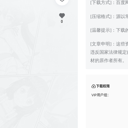
[下载方式]：百
[压缩格式]：源以
0
[温馨提示]：下
[文章申明]：这
违反国家法律规定
材的原作者所有。
下载权限
VIP用户组：