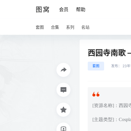
图窝
会员
帮助
套图
合集
系列
名站
西园寺南歌 – 
套图
发布：
23年
[资源名称]：西园寺南歌
[主题类型]：Cos