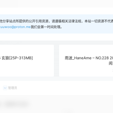
他分享站点所提供的公开引用资源，请遵循相关法律法规，本站一切资源不代表
tuuwoo@proton.me
我们会第一时间处理。
 玄狼[25P-313MB]
雨波_HaneAme – NO.228
阅[
1
管理员
M
友，感谢参与互动！