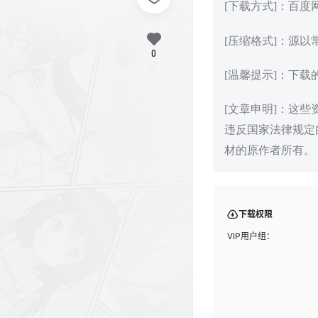
[下载方式]：百
[压缩格式]：源以
0
[温馨提示]：下
[文章申明]：这
违反国家法律规定
材的原作者所有。
下载权限
VIP用户组：