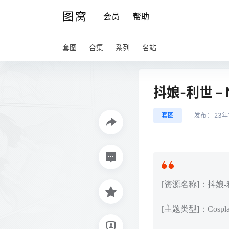
图窝
会员
帮助
套图
合集
系列
名站
抖娘-利世 – 
套图
发布：
23年
[资源名称]：抖娘-利世
[主题类型]：Cos