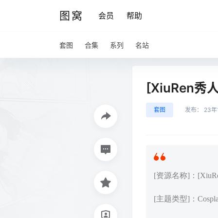
图窝
会员
帮助
套图
合集
系列
名站
[XiuRen秀人
套图
发布：
23年
[资源名称]：[XiuRen
[主题类型]：Cos