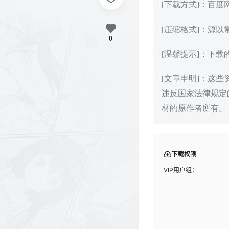
[下载方式]：百
[压缩格式]：源以
0
[温馨提示]：下
[文章申明]：这
违反国家法律规定
材的原作者所有。
下载权限
VIP用户组：