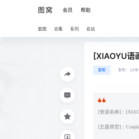
图窝
会员
帮助
套图
合集
系列
名站
[XIAOYU语画
套图
发布：
23年
[资源名称]：[XIAOY
[主题类型]：Cos