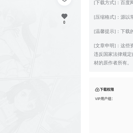
[下载方式]：百
[压缩格式]：源以
0
[温馨提示]：下
[文章申明]：这
违反国家法律规定
材的原作者所有。
下载权限
VIP用户组：