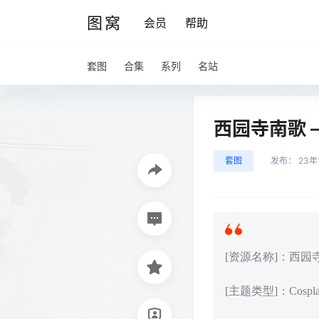
图窝
会员
帮助
套图
合集
系列
名站
西园寺南歌 – 
套图
发布：
23年
[资源名称]：西园寺南歌
[主题类型]：Cos