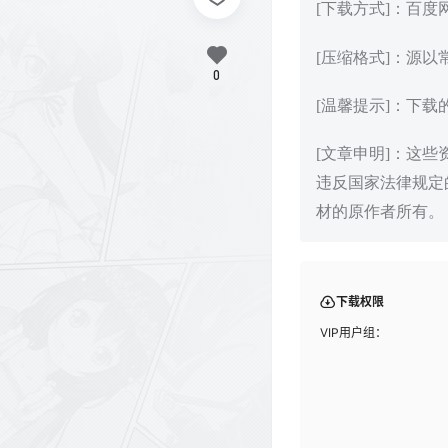
[下载方式]：百
[压缩格式]：源以
0
[温馨提示]：下
[文章申明]：这
违反国家法律规定
材的原作者所有。
下载权限
VIP用户组：