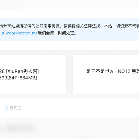
他分享站点所提供的公开引用资源，请遵循相关法律法规，本站一切资源不代表
tuuwoo@proton.me
我们会第一时间处理。
28 [XiuRen秀人网]
是三不是世w - NO.12 黑玫
5699[64P-684MB]
管理员
M
友，感谢参与互动！