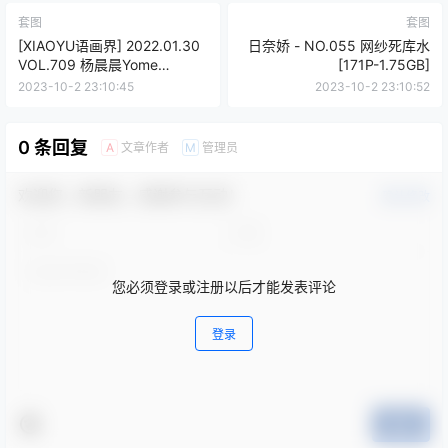
套图
套图
[XIAOYU语画界] 2022.01.30
日奈娇 - NO.055 网纱死库水
VOL.709 杨晨晨Yome
[171P-1.75GB]
[60+1P]
2023-10-2 23:10:45
2023-10-2 23:10:52
0 条回复
文章作者
管理员
A
M
欢迎您，新朋友，感谢参与互动！
确认修改
您必须登录或注册以后才能发表评论
登录
提交