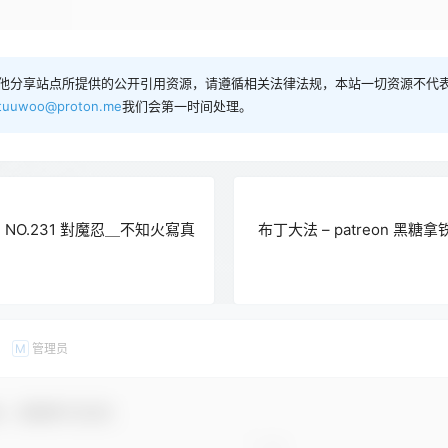
他分享站点所提供的公开引用资源，请遵循相关法律法规，本站一切资源不代表
tuuwoo@proton.me
我们会第一时间处理。
 - NO.231 對魔忍＿不知火寫真
布丁大法 – patreon 黑糖拿铁[
管理员
M
友，感谢参与互动！