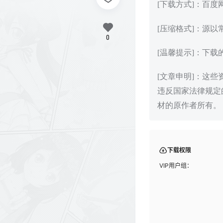
[下载方式]：百
[压缩格式]：源以
0
[温馨提示]：下
[文章申明]：这
违反国家法律规定
材的原作者所有。
下载权限
VIP用户组：