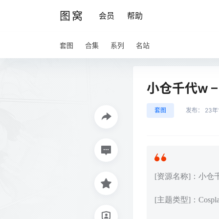
图窝
会员
帮助
套图
合集
系列
名站
小仓千代w – NO
套图
发布：
23年
[资源名称]：小仓千代w – 
[主题类型]：Cos