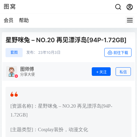
图窝
会员
帮助
星野咪兔 – NO.20 再见漂浮岛[94P-1.72GB]
套图
发布：
23年10月3日
前往下载
图师傅
关注
私信
分享大使
[资源名称]：星野咪兔 – NO.20 再见漂浮岛[94P-
1.72GB]
[主题类型]：Cosplay装扮，动漫文化