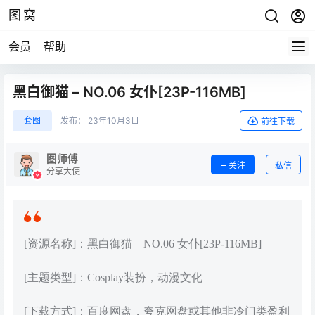
图窝
会员
帮助
黑白御猫 – NO.06 女仆[23P-116MB]
套图
发布：
23年10月3日
前往下载
图师傅
关注
私信
分享大使
[资源名称]：黑白御猫 – NO.06 女仆[23P-116MB]
[主题类型]：Cosplay装扮，动漫文化
[下载方式]：百度网盘，夸克网盘或其他非冷门类盈利