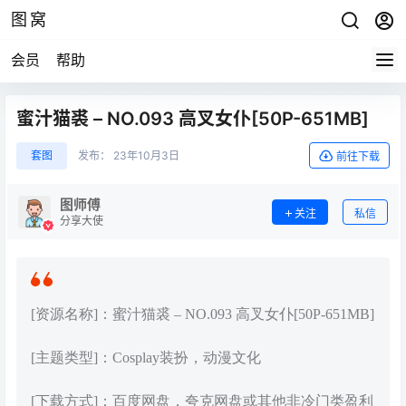
图窝
会员
帮助
蜜汁猫裘 – NO.093 高叉女仆[50P-651MB]
套图
发布：
23年10月3日
前往下载
图师傅
关注
私信
分享大使
[资源名称]：蜜汁猫裘 – NO.093 高叉女仆[50P-651MB]
[主题类型]：Cosplay装扮，动漫文化
[下载方式]：百度网盘，夸克网盘或其他非冷门类盈利