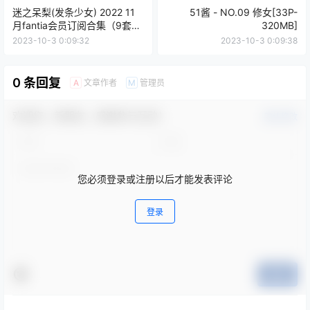
迷之呆梨(发条少女) 2022 11
51酱 - NO.09 修女[33P-
月fantia会员订阅合集（9套）
320MB]
[188P5V-422MB]
2023-10-3 0:09:32
2023-10-3 0:09:38
0 条回复
文章作者
管理员
A
M
欢迎您，新朋友，感谢参与互动！
确认修改
您必须登录或注册以后才能发表评论
登录
提交