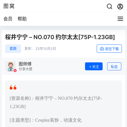
图窝
会员
帮助
桜井宁宁 – NO.070 约尔太太[75P-1.23GB]
套图
发布：
23年10月3日
前往下载
图师傅
关注
私信
分享大使
[资源名称]：桜井宁宁 – NO.070 约尔太太[75P-
1.23GB]
[主题类型]：Cosplay装扮，动漫文化