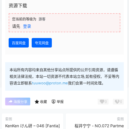
资源下载
您当前的等级为
游客
请先
登录
百度网盘
夸克网盘
本站所有内容均来自其他分享站点所提供的公开引用资源，请遵循
相关法律法规，本站一切资源不代表本站立场,如有侵权、不妥等内
容请立即联系
tuuwoo@proton.me
我们会第一时间处理。
0
0
海报分享
收藏
举报
套图
套图
KenKen けん研 – 046 [Fantia]
桜井宁宁 - NO.072 Partme