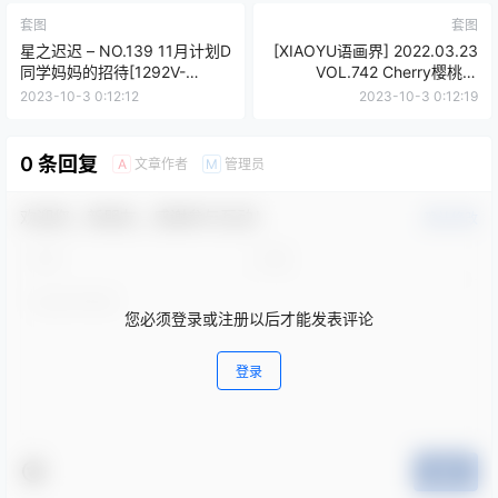
套图
套图
星之迟迟 – NO.139 11月计划D
[XIAOYU语画界] 2022.03.23
同学妈妈的招待[1292V-
VOL.742 Cherry樱桃酱
1.27GB]
[72+1P]
2023-10-3 0:12:12
2023-10-3 0:12:19
0 条回复
文章作者
管理员
A
M
欢迎您，新朋友，感谢参与互动！
确认修改
您必须登录或注册以后才能发表评论
登录
提交