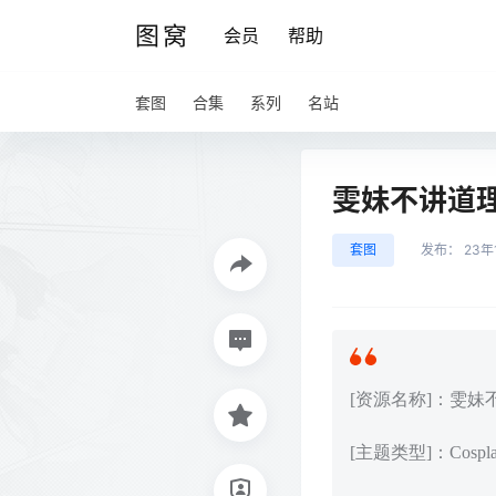
图窝
会员
帮助
套图
合集
系列
名站
雯妹不讲道理 –
套图
发布：
23年
[资源名称]：雯妹不讲道
[主题类型]：Cos