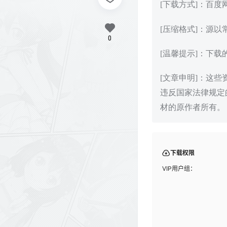
[下载方式]：百
[压缩格式]：源以
0
[温馨提示]：下
[文章申明]：这
违反国家法律规定
材的原作者所有。
下载权限
VIP用户组：