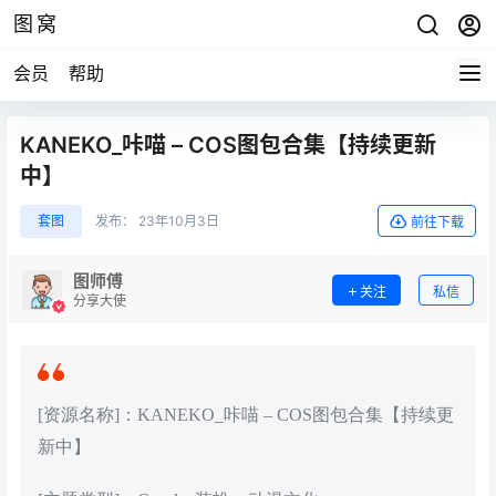
图窝
会员
帮助
KANEKO_咔喵 – COS图包合集【持续更新
中】
套图
发布：
23年10月3日
前往下载
图师傅
关注
私信
分享大使
[资源名称]：KANEKO_咔喵 – COS图包合集【持续更
新中】