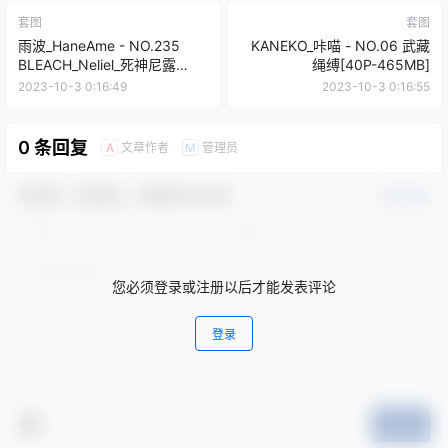
套图
套图
雨波_HaneAme - NO.235
KANEKO_咔喵 - NO.06 武藏
BLEACH_Neliel_死神尼露
绳缚[40P-465MB]
[34P-216MB]
2023-10-3 0:16:49
2023-10-3 0:16:55
0 条回复
文章作者
管理员
A
M
欢迎您，新朋友，感谢参与互动！
确认修改
您必须登录或注册以后才能发表评论
登录
提交