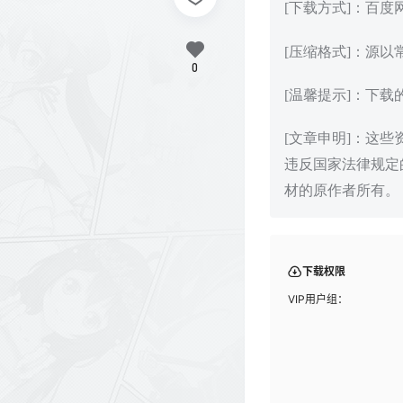
[下载方式]：百
[压缩格式]：源以
0
[温馨提示]：下
[文章申明]：这
违反国家法律规定
材的原作者所有。
下载权限
VIP用户组：