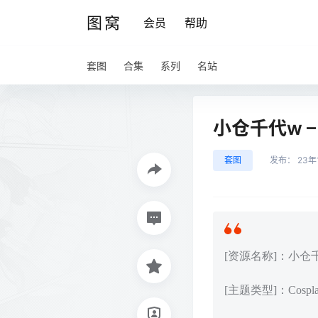
图窝
会员
帮助
套图
合集
系列
名站
小仓千代w – 
套图
发布：
23年
[资源名称]：小仓千代w
[主题类型]：Cos