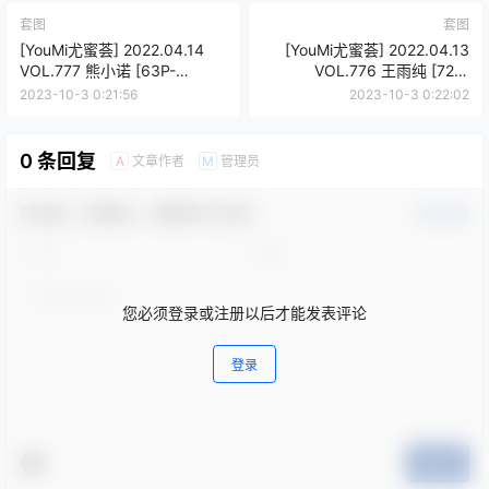
套图
套图
[YouMi尤蜜荟] 2022.04.14
[YouMi尤蜜荟] 2022.04.13
VOL.777 熊小诺 [63P-
VOL.776 王雨纯 [72P-
486MB]
584MB]
2023-10-3 0:21:56
2023-10-3 0:22:02
0 条回复
文章作者
管理员
A
M
欢迎您，新朋友，感谢参与互动！
确认修改
您必须登录或注册以后才能发表评论
登录
提交