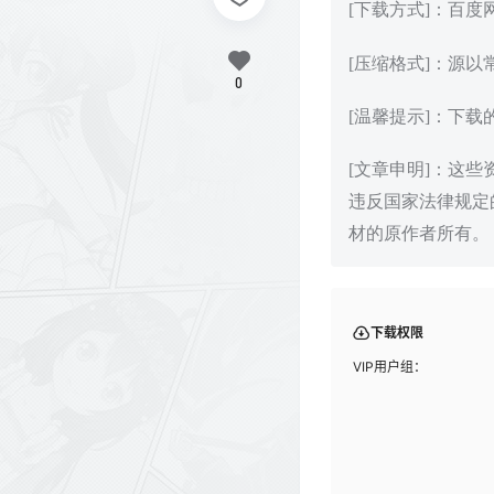
[下载方式]：百
[压缩格式]：源以
0
[温馨提示]：下
[文章申明]：这
违反国家法律规定
材的原作者所有。
下载权限
VIP用户组：