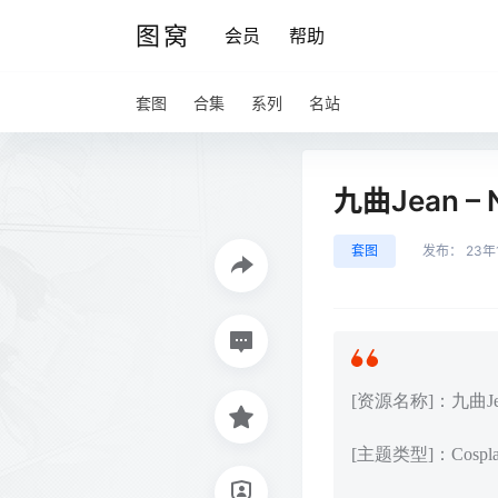
图窝
会员
帮助
套图
合集
系列
名站
九曲Jean –
套图
发布：
23年
[资源名称]：九曲Jea
[主题类型]：Cos