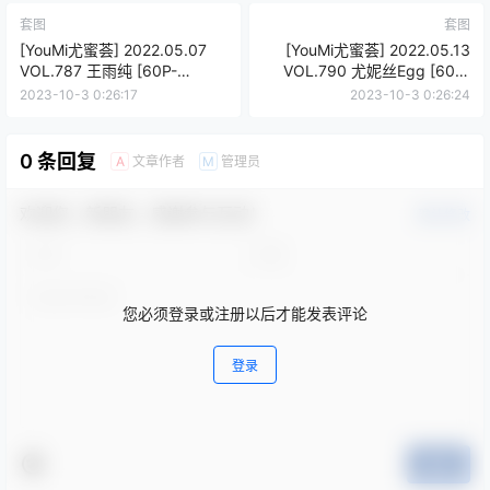
套图
套图
[YouMi尤蜜荟] 2022.05.07
[YouMi尤蜜荟] 2022.05.13
VOL.787 王雨纯 [60P-
VOL.790 尤妮丝Egg [60P-
503MB]
506MB]
2023-10-3 0:26:17
2023-10-3 0:26:24
0 条回复
文章作者
管理员
A
M
欢迎您，新朋友，感谢参与互动！
确认修改
您必须登录或注册以后才能发表评论
登录
提交