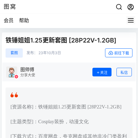
图窝
会员
帮助
铁锤姐姐1.25更新套图 [28P22V-1.2GB]
套图
发布：
23年10月3日
前往下载
图师傅
关注
私信
分享大使
[资源名称]：铁锤姐姐1.25更新套图 [28P22V-1.2GB]
[主题类型]：Cosplay装扮，动漫文化
[下载方式]：百度网盘，夸克网盘或其他非冷门类盈利