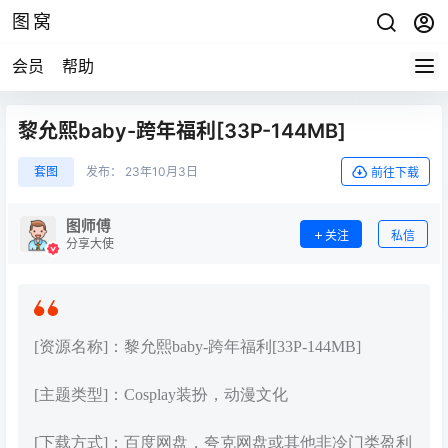
图窝
会员
帮助
黎允熙baby-跨年福利[33P-144MB]
套图
发布：
23年10月3日
前往下载
图师傅
关注
私信
分享大使
[资源名称]：黎允熙baby-跨年福利[33P-144MB]
[主题类型]：Cosplay装扮，动漫文化
[下载方式]：百度网盘，夸克网盘或其他非冷门类盈利