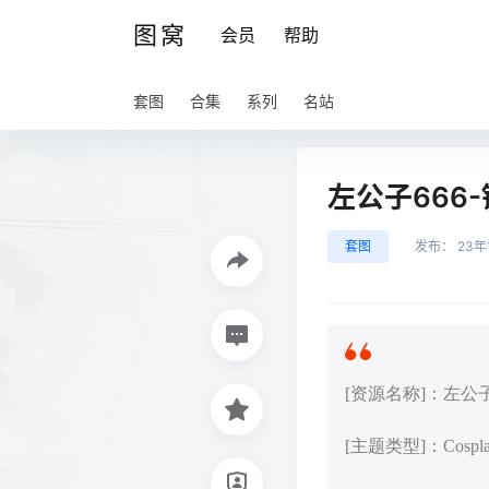
图窝
会员
帮助
套图
合集
系列
名站
左公子666-
套图
发布：
23年
[资源名称]：左公子6
[主题类型]：Cos