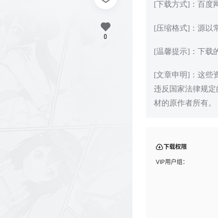
[下载方式]：百
[压缩格式]：源以
0
[温馨提示]：下
[文章申明]：这
违反国家法律规定
材的原作者所有。
下载权限
VIP用户组：