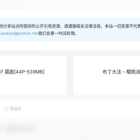
他分享站点所提供的公开引用资源，请遵循相关法律法规，本站一切资源不代表
tuuwoo@proton.me
我们会第一时间处理。
7 晨跑[44P-539MB]
布丁大法 – 樱桃派[
管理员
M
友，感谢参与互动！