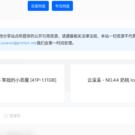
百度网盘
夸克网盘
他分享站点所提供的公开引用资源，请遵循相关法律法规，本站一切资源不代表
tuuwoo@proton.me
我们会第一时间处理。
05 笨拙的小恶魔 [41P-1.11GB]
云溪溪 - NO.44 奶桃 Ic
管理员
M