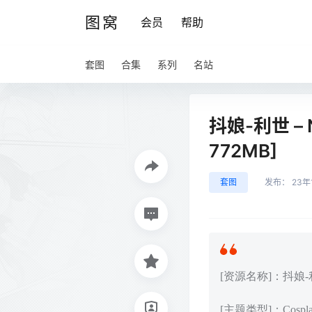
图窝
会员
帮助
套图
合集
系列
名站
抖娘-利世 – N
772MB]
套图
发布：
23年
[资源名称]：抖娘-利世 –
[主题类型]：Cos