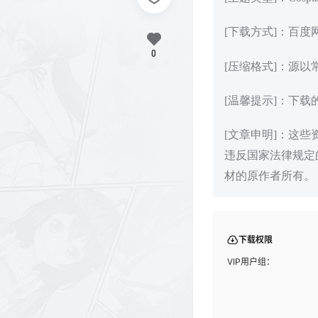
[下载方式]：百
0
[压缩格式]：源以
[温馨提示]：下
[文章申明]：这
违反国家法律规定
材的原作者所有。
下载权限
VIP用户组：