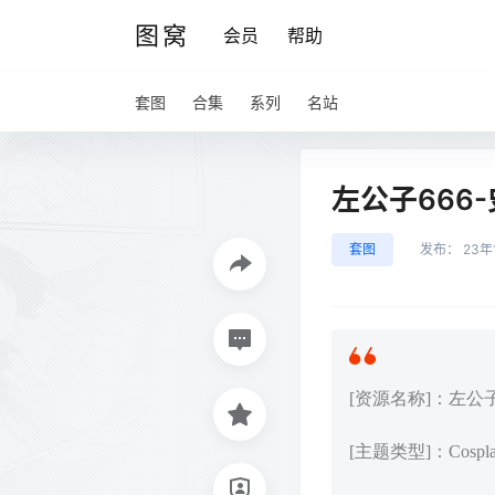
图窝
会员
帮助
套图
合集
系列
名站
左公子666-
套图
发布：
23年
[资源名称]：左公子6
[主题类型]：Cos