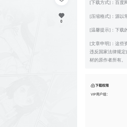
[下载方式]：百
[压缩格式]：源以
0
[温馨提示]：下
[文章申明]：这
违反国家法律规定
材的原作者所有。
下载权限
VIP用户组：