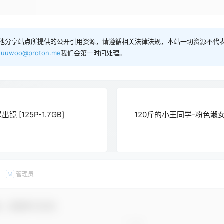
他分享站点所提供的公开引用资源，请遵循相关法律法规，本站一切资源不代表
tuuwoo@proton.me
我们会第一时间处理。
出镜 [125P-1.7GB]
120斤的小王同学-粉色淑女[3
管理员
M
友，感谢参与互动！