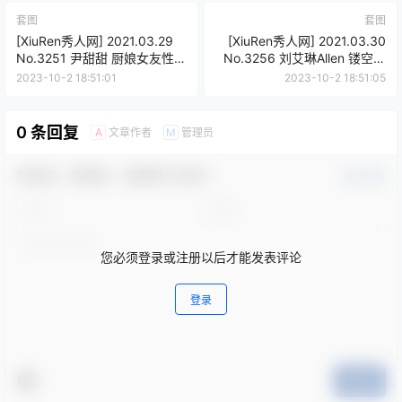
套图
套图
[XiuRen秀人网] 2021.03.29
[XiuRen秀人网] 2021.03.30
No.3251 尹甜甜 厨娘女友性感
No.3256 刘艾琳Allen 镂空毛
写真 [86+1P842M]
衣与格子裙系列
2023-10-2 18:51:01
2023-10-2 18:51:05
[38+1P446M]
0 条回复
文章作者
管理员
A
M
欢迎您，新朋友，感谢参与互动！
确认修改
您必须登录或注册以后才能发表评论
登录
提交