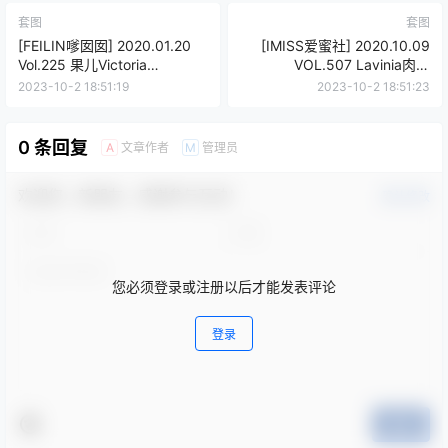
套图
套图
[FEILIN嗲囡囡] 2020.01.20
[IMISS爱蜜社] 2020.10.09
Vol.225 果儿Victoria
VOL.507 Lavinia肉肉
[95+1P/233MB]
[55P/500MB]
2023-10-2 18:51:19
2023-10-2 18:51:23
0 条回复
文章作者
管理员
A
M
欢迎您，新朋友，感谢参与互动！
确认修改
您必须登录或注册以后才能发表评论
登录
提交