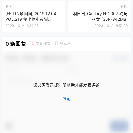
套图
套图
[FEILIN嗲囡囡] 2019.12.04
啊日日_Ganlory NO.007 绳与
VOL.219 梦小楠小夜猫
巫女 [35P-342MB]
[55P/103MB]
2023-10-2 18:51:25
2023-10-2 18:51:29
0 条回复
文章作者
管理员
A
M
欢迎您，新朋友，感谢参与互动！
确认修改
您必须登录或注册以后才能发表评论
登录
提交