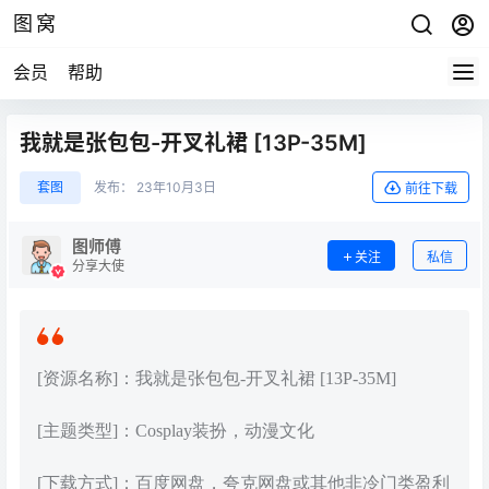
图窝
会员
帮助
我就是张包包-开叉礼裙 [13P-35M]
套图
发布：
23年10月3日
前往下载
图师傅
关注
私信
分享大使
[资源名称]：我就是张包包-开叉礼裙 [13P-35M]
[主题类型]：Cosplay装扮，动漫文化
[下载方式]：百度网盘，夸克网盘或其他非冷门类盈利