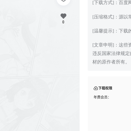
[下载方式]：百
[压缩格式]：源以
0
[温馨提示]：下
[文章申明]：这
违反国家法律规定
材的原作者所有。
下载权限
年费会员：