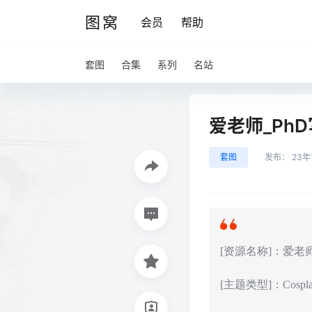
图窝
会员
帮助
套图
合集
系列
名站
爱老师_Ph
套图
发布：
23年
[资源名称]：爱老
[主题类型]：Cos