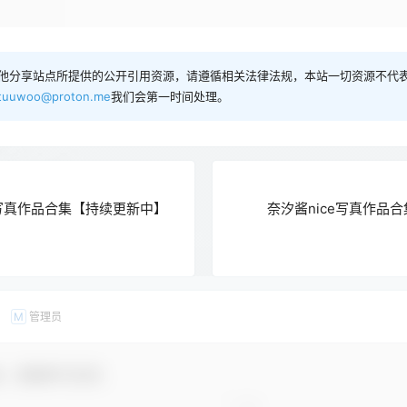
他分享站点所提供的公开引用资源，请遵循相关法律法规，本站一切资源不代表
tuuwoo@proton.me
我们会第一时间处理。
写真作品合集【持续更新中】
奈汐酱nice写真作品
管理员
M
友，感谢参与互动！