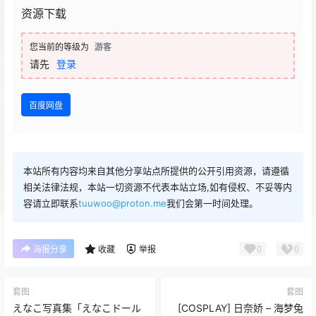
资源下载
您当前的等级为
游客
请先
登录
百度网盘
本站所有内容均来自其他分享站点所提供的公开引用资源，请遵循
相关法律法规，本站一切资源不代表本站立场,如有侵权、不妥等内
容请立即联系
tuuwoo@proton.me
我们会第一时间处理。
0
0
海报分享
收藏
举报
套图
套图
えなこ写真集「えなこドール
[COSPLAY] 日奈娇 – 海梦兔