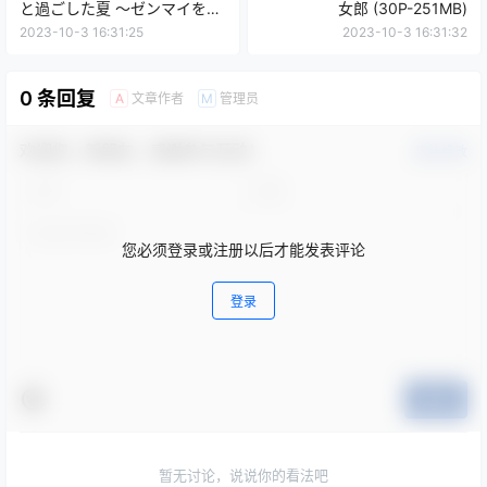
と過ごした夏 ～ゼンマイを巻
女郎 (30P-251MB)
いて動いた心～」Enako
2023-10-3 16:31:25
2023-10-3 16:31:32
2021.12.01
0 条回复
文章作者
管理员
A
M
欢迎您，新朋友，感谢参与互动！
确认修改
您必须登录或注册以后才能发表评论
登录
提交
暂无讨论，说说你的看法吧