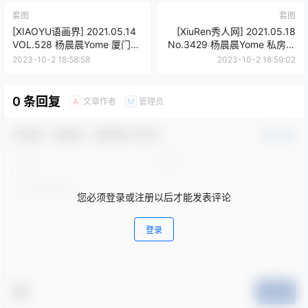
套图
套图
[XIAOYU语画界] 2021.05.14
[XiuRen秀人网] 2021.05.18
VOL.528 杨晨晨Yome 厦门西
No.3429 杨晨晨Yome 私房写
双版纳旅拍写真 [53+1P
真 [65+1P 570M]
2023-10-2 18:58:58
2023-10-2 18:59:02
524M]
0 条回复
文章作者
管理员
A
M
欢迎您，新朋友，感谢参与互动！
确认修改
您必须登录或注册以后才能发表评论
登录
提交