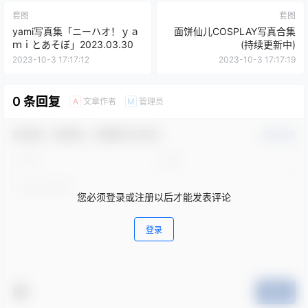
套图
套图
yami写真集「ニーハオ！ｙａ
面饼仙儿COSPLAY写真合集
ｍｉとあそぼ」2023.03.30
(持续更新中)
2023-10-3 17:17:12
2023-10-3 17:17:19
0 条回复
文章作者
管理员
A
M
欢迎您，新朋友，感谢参与互动！
确认修改
您必须登录或注册以后才能发表评论
登录
提交