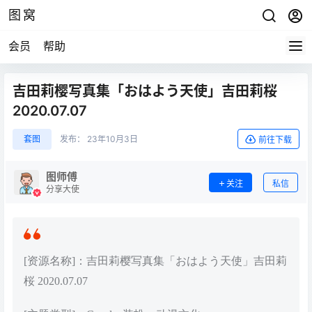
图窝
会员
帮助
吉田莉樱写真集「おはよう天使」吉田莉桜
2020.07.07
套图
发布：
23年10月3日
前往下载
图师傅
关注
私信
分享大使
[资源名称]：吉田莉樱写真集「おはよう天使」吉田莉
桜 2020.07.07