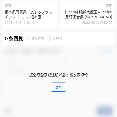
套图
套图
根本风写真集「恋するプラス
[Fantia] 眼酱大魔王w-23年5
チックドール」根本凪
月订阅合集 [54P1V-308MB]
2016.07.29
2023-10-3 17:50:16
2023-10-3 17:50:22
0 条回复
文章作者
管理员
A
M
欢迎您，新朋友，感谢参与互动！
确认修改
您必须登录或注册以后才能发表评论
登录
提交