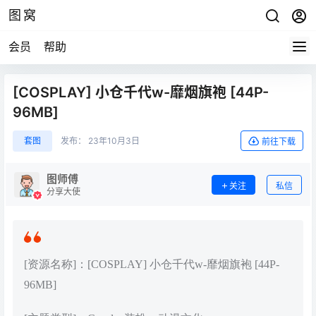
图窝
会员
帮助
[COSPLAY] 小仓千代w-靡烟旗袍 [44P-
96MB]
套图
发布：
23年10月3日
前往下载
图师傅
关注
私信
分享大使
[资源名称]：[COSPLAY] 小仓千代w-靡烟旗袍 [44P-
96MB]