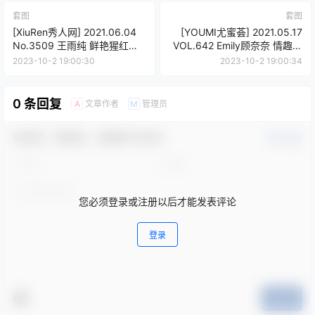
套图
套图
[XiuRen秀人网] 2021.06.04
[YOUMI尤蜜荟] 2021.05.17
No.3509 王雨纯 鲜艳猩红睡
VOL.642 Emily顾奈奈 情趣蝙
衣 [48+1P 508M]
蝠侠内衣主题系列 [63+1P
2023-10-2 19:00:30
2023-10-2 19:00:34
533M]
0 条回复
文章作者
管理员
A
M
欢迎您，新朋友，感谢参与互动！
确认修改
您必须登录或注册以后才能发表评论
登录
提交