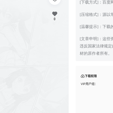
[下载方式]：百
[压缩格式]：源以
0
[温馨提示]：下
[文章申明]：这
违反国家法律规定
材的原作者所有。
下载权限
VIP用户组：