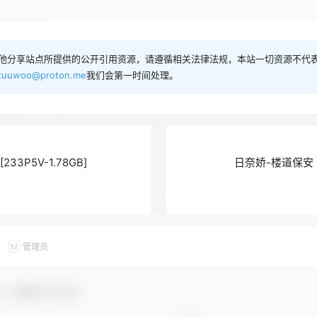
他分享站点所提供的公开引用资源，请遵循相关法律法规，本站一切资源不代表
tuuwoo@proton.me
我们会第一时间处理。
33P5V-1.78GB]
日奈娇-楼道保安 [16
管理员
M
友，感谢参与互动！