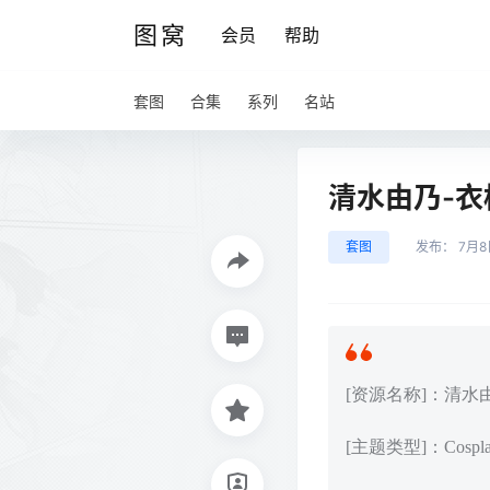
图窝
会员
帮助
套图
合集
系列
名站
清水由乃-衣柜里
套图
发布：
7月8
[资源名称]：清水由乃
[主题类型]：Cos