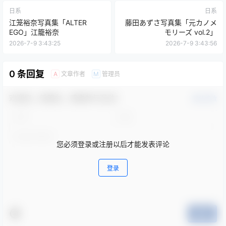
日系
日系
江笼裕奈写真集「ALTER
藤田あずさ写真集「元カノメ
EGO」江籠裕奈
モリーズ vol.2」
2026-7-9 3:43:25
2026-7-9 3:43:56
0 条回复
文章作者
管理员
A
M
欢迎您，新朋友，感谢参与互动！
确认修改
您必须登录或注册以后才能发表评论
登录
提交