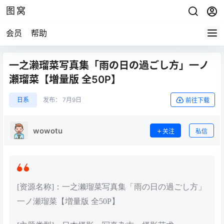
图窝
会员
帮助
一之濑瑠菜写真集「雨の日の過ごし方」一ノ
瀬瑠菜【増量版 全50P】
日系
发布：
7月9日
前往下载
wowotu
关注
私信
[资源名称]：一之濑瑠菜写真集「雨の日の過ごし方」
一ノ瀬瑠菜【増量版 全50P】