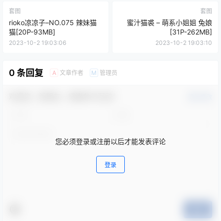
套图
套图
rioko凉凉子–NO.075 辣妹猫
蜜汁猫裘 – 萌系小姐姐 兔娘
猫[20P-93MB]
[31P-262MB]
2023-10-2 19:03:06
2023-10-2 19:03:10
0 条回复
文章作者
管理员
A
M
欢迎您，新朋友，感谢参与互动！
确认修改
您必须登录或注册以后才能发表评论
登录
提交