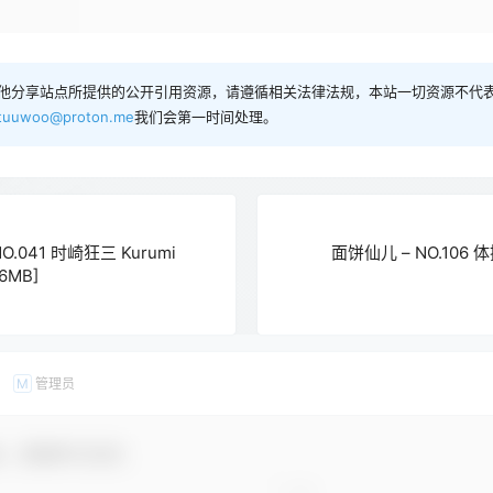
他分享站点所提供的公开引用资源，请遵循相关法律法规，本站一切资源不代表
tuuwoo@proton.me
我们会第一时间处理。
O.041 时崎狂三 Kurumi
面饼仙儿 – NO.106 体
16MB]
管理员
M
友，感谢参与互动！