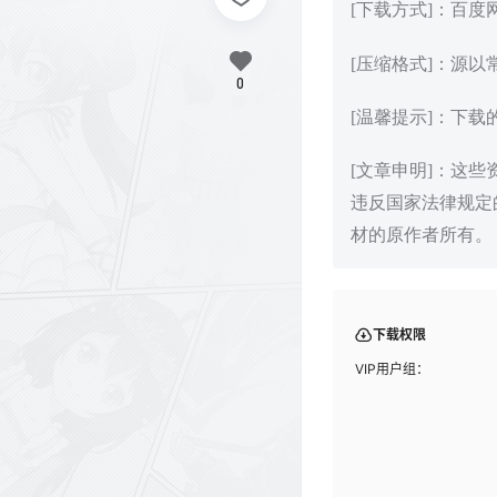
[下载方式]：百
[压缩格式]：源以
0
[温馨提示]：下
[文章申明]：这
违反国家法律规定
材的原作者所有。
下载权限
VIP用户组：