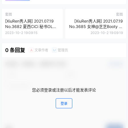
套图
套图
[XiuRen秀人网] 2021.07.19
[XiuRen秀人网] 2021.07.19
No.3682 夏西CiCi 秘书OL剧
No.3685 女神@芝芝Booty 性
情剧情系列写真套图[45+1P
感写真套图 [88+1P 706M]
2023-10-2 19:09:15
2023-10-2 19:09:19
430M]
0 条回复
文章作者
管理员
A
M
欢迎您，新朋友，感谢参与互动！
确认修改
您必须登录或注册以后才能发表评论
登录