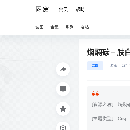
图窝
会员
帮助
套图
合集
系列
名站
焖焖碳 – 
套图
发布：
23年
[资源名称]：焖焖
[主题类型]：Cos