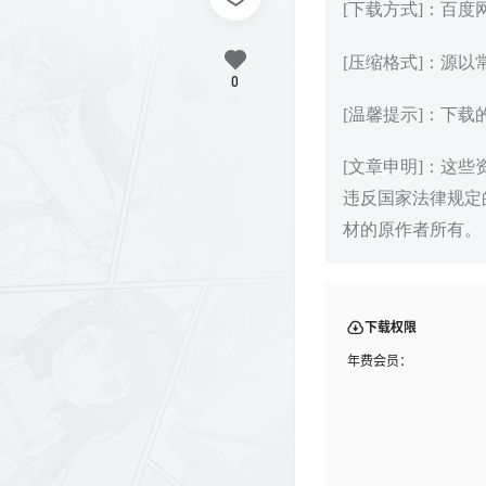
[下载方式]：百
[压缩格式]：源以
0
[温馨提示]：下
[文章申明]：这
违反国家法律规定
材的原作者所有。
下载权限
年费会员：