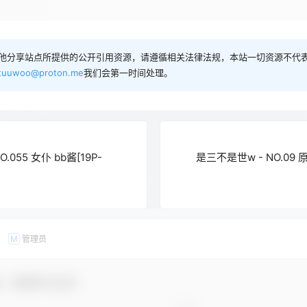
他分享站点所提供的公开引用资源，请遵循相关法律法规，本站一切资源不代表
tuuwoo@proton.me
我们会第一时间处理。
.055 女仆 bb酱[19P-
是三不是世w - NO.09 
管理员
M
友，感谢参与互动！