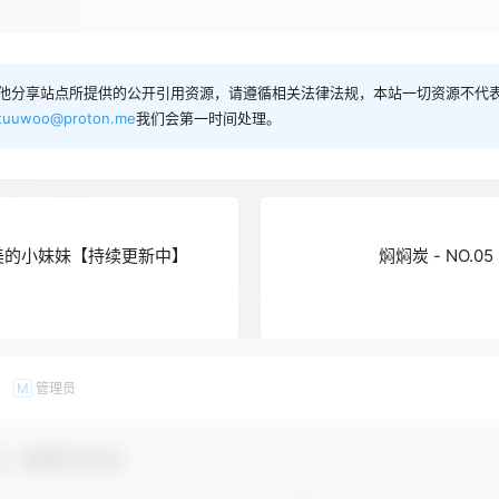
他分享站点所提供的公开引用资源，请遵循相关法律法规，本站一切资源不代表
tuuwoo@proton.me
我们会第一时间处理。
貌美的小妹妹【持续更新中】
焖焖炭 - NO.05
管理员
M
友，感谢参与互动！