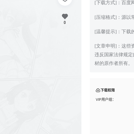
[下载方式]：百
[压缩格式]：源以
0
[温馨提示]：下
[文章申明]：这
违反国家法律规定
材的原作者所有。
下载权限
VIP用户组：