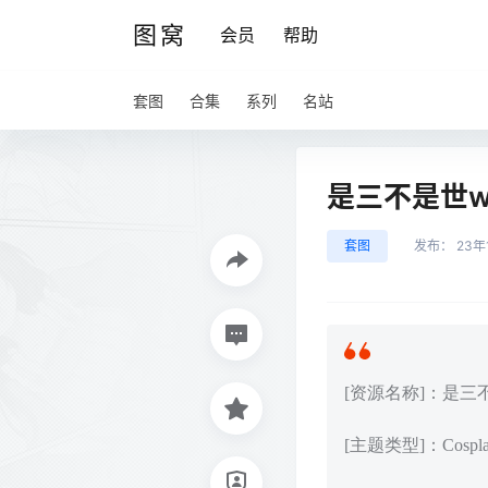
图窝
会员
帮助
套图
合集
系列
名站
是三不是世w –
套图
发布：
23年
[资源名称]：是三不是
[主题类型]：Cos