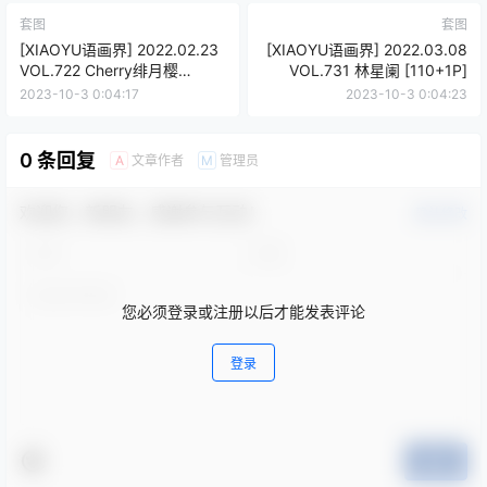
套图
套图
[XIAOYU语画界] 2022.02.23
[XIAOYU语画界] 2022.03.08
VOL.722 Cherry绯月樱
VOL.731 林星阑 [110+1P]
[65+1P]
2023-10-3 0:04:17
2023-10-3 0:04:23
0 条回复
文章作者
管理员
A
M
欢迎您，新朋友，感谢参与互动！
确认修改
您必须登录或注册以后才能发表评论
登录
提交